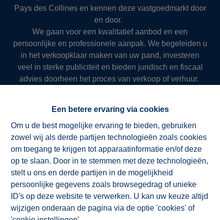
Pays des Collines en kennen deze vastgoedmarkt door
en door.
We gaan voor een kwalitatief aanbod en een
persoonlijke en professionele aanpak. We begeleiden u
in het verkoopklaar maken van uw pand, investeren
veel in sterke publiciteit en bieden juridisch en fiscaal
advies doorheen het proces van verkoop of verhuur.
Zo slagen we er al meer dan 50 jaar in om onze klanten
succesvol en resultaatgericht ten dienste te zijn.
Een betere ervaring via cookies
Om u de best mogelijke ervaring te bieden, gebruiken
zowel wij als derde partijen technologieën zoals cookies
NV ImmoAD
om toegang te krijgen tot apparaatinformatie en/of deze
op te slaan. Door in te stemmen met deze technologieën,
stelt u ons en derde partijen in de mogelijkheid
persoonlijke gegevens zoals browsegedrag of unieke
ID's op deze website te verwerken. U kan uw keuze altijd
wijzigen onderaan de pagina via de optie 'cookies' of
'cookie instellingen'.