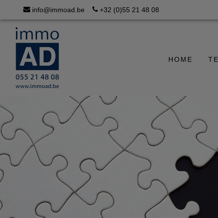
info@immoad.be
+32 (0)55 21 48 08
HOME
T