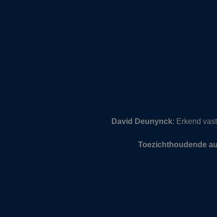
David Deunynck
: Erkend va
Toezichthoudende aut