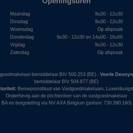
Openingsuren
Maandag
9u30 - 12u30
Dinsdag
9u30 - 12u30
Woensdag
Op afspraak
Donderdag
9u30 - 12u30 en 14u00 - 16u00
Vrijdag
9u30 - 12u30
Zaterdag
Op afspraak
stgoedmakelaar-bemiddelaar BIV 500.253 (BE) -
Veerle Deuny
bemiddelaar BIV 504.877 (BE)
oriteit:
Beroepsinstituut van Vastgoedmakelaars, Luxemburgst
Onderhevig aan
de plichtenleer van de vastgoedmakelaar
BA en borgstelling via NV AXA Belgium (polisnr. 730.390.160)