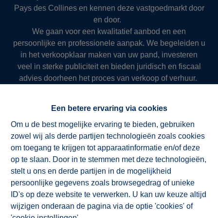
Pays des Collines en kennen deze vastgoedmarkt door
en door.
We gaan voor een kwalitatief aanbod en een
persoonlijke en professionele aanpak. We begeleiden u
in het verkoopklaar maken van uw pand, investeren
veel in sterke publiciteit en bieden juridisch en fiscaal
advies doorheen het proces van verkoop of verhuur.
Zo slagen we er al meer dan 50 jaar in om onze klanten
succesvol en resultaatgericht ten dienste te zijn.
Een betere ervaring via cookies
Om u de best mogelijke ervaring te bieden, gebruiken
zowel wij als derde partijen technologieën zoals cookies
NV ImmoAD
om toegang te krijgen tot apparaatinformatie en/of deze
op te slaan. Door in te stemmen met deze technologieën,
stelt u ons en derde partijen in de mogelijkheid
persoonlijke gegevens zoals browsegedrag of unieke
ID's op deze website te verwerken. U kan uw keuze altijd
wijzigen onderaan de pagina via de optie 'cookies' of
'cookie instellingen'.