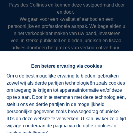
Pays des Collines en kennen deze vastgoedmarkt door
en door.
We gaan voor een kwalitatief aanbod en een
persoonlijke en professionele aanpak. We begeleiden u
in het verkoopklaar maken van uw pand, investeren
veel in sterke publiciteit en bieden juridisch en fiscaal
advies doorheen het proces van verkoop of verhuur.
Zo slagen we er al meer dan 50 jaar in om onze klanten
succesvol en resultaatgericht ten dienste te zijn.
Een betere ervaring via cookies
Om u de best mogelijke ervaring te bieden, gebruiken
zowel wij als derde partijen technologieën zoals cookies
NV ImmoAD
om toegang te krijgen tot apparaatinformatie en/of deze
op te slaan. Door in te stemmen met deze technologieën,
stelt u ons en derde partijen in de mogelijkheid
persoonlijke gegevens zoals browsegedrag of unieke
ID's op deze website te verwerken. U kan uw keuze altijd
wijzigen onderaan de pagina via de optie 'cookies' of
'cookie instellingen'.