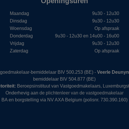
Openingsuren
Maandag
9u30 - 12u30
Dinsdag
9u30 - 12u30
Woensdag
Op afspraak
Donderdag
9u30 - 12u30 en 14u00 - 16u00
Vrijdag
9u30 - 12u30
Zaterdag
Op afspraak
stgoedmakelaar-bemiddelaar BIV 500.253 (BE) -
Veerle Deuny
bemiddelaar BIV 504.877 (BE)
oriteit:
Beroepsinstituut van Vastgoedmakelaars, Luxemburgst
Onderhevig aan
de plichtenleer van de vastgoedmakelaar
BA en borgstelling via NV AXA Belgium (polisnr. 730.390.160)