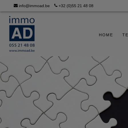
info@immoad.be
+32 (0)55 21 48 08
HOME
T