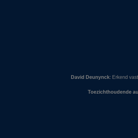
David Deunynck
: Erkend va
Toezichthoudende aut