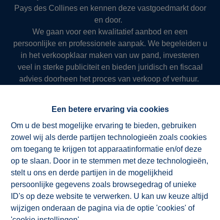
Pays des Collines en kennen deze vastgoedmarkt door
en door.
We gaan voor een kwalitatief aanbod en een
persoonlijke en professionele aanpak. We begeleiden u
in het verkoopklaar maken van uw pand, investeren
veel in sterke publiciteit en bieden juridisch en fiscaal
advies doorheen het proces van verkoop of verhuur.
Zo slagen we er al meer dan 50 jaar in om onze klanten
succesvol en resultaatgericht ten dienste te zijn.
Een betere ervaring via cookies
Om u de best mogelijke ervaring te bieden, gebruiken
zowel wij als derde partijen technologieën zoals cookies
NV ImmoAD
om toegang te krijgen tot apparaatinformatie en/of deze
op te slaan. Door in te stemmen met deze technologieën,
stelt u ons en derde partijen in de mogelijkheid
persoonlijke gegevens zoals browsegedrag of unieke
ID's op deze website te verwerken. U kan uw keuze altijd
wijzigen onderaan de pagina via de optie 'cookies' of
'cookie instellingen'.