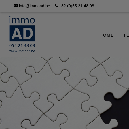
info@immoad.be
+32 (0)55 21 48 08
HOME
T