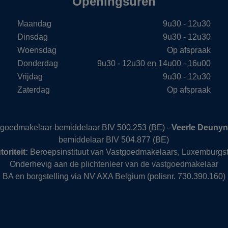
Openingsuren
Maandag
9u30 - 12u30
Dinsdag
9u30 - 12u30
Woensdag
Op afspraak
Donderdag
9u30 - 12u30 en 14u00 - 16u00
Vrijdag
9u30 - 12u30
Zaterdag
Op afspraak
stgoedmakelaar-bemiddelaar BIV 500.253 (BE) -
Veerle Deuny
bemiddelaar BIV 504.877 (BE)
oriteit:
Beroepsinstituut van Vastgoedmakelaars, Luxemburgst
Onderhevig aan
de plichtenleer van de vastgoedmakelaar
BA en borgstelling via NV AXA Belgium (polisnr. 730.390.160)