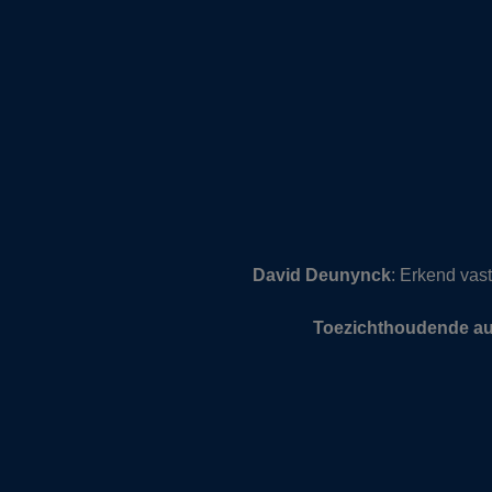
David Deunynck
: Erkend va
Toezichthoudende aut