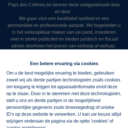
Pays des Collines en kennen deze vastgoedmarkt door
en door.
We gaan voor een kwalitatief aanbod en een
persoonlijke en professionele aanpak. We begeleiden u
in het verkoopklaar maken van uw pand, investeren
veel in sterke publiciteit en bieden juridisch en fiscaal
advies doorheen het proces van verkoop of verhuur.
Zo slagen we er al meer dan 50 jaar in om onze klanten
succesvol en resultaatgericht ten dienste te zijn.
Een betere ervaring via cookies
Om u de best mogelijke ervaring te bieden, gebruiken
zowel wij als derde partijen technologieën zoals cookies
NV ImmoAD
om toegang te krijgen tot apparaatinformatie en/of deze
op te slaan. Door in te stemmen met deze technologieën,
stelt u ons en derde partijen in de mogelijkheid
persoonlijke gegevens zoals browsegedrag of unieke
ID's op deze website te verwerken. U kan uw keuze altijd
wijzigen onderaan de pagina via de optie 'cookies' of
'cookie instellingen'.