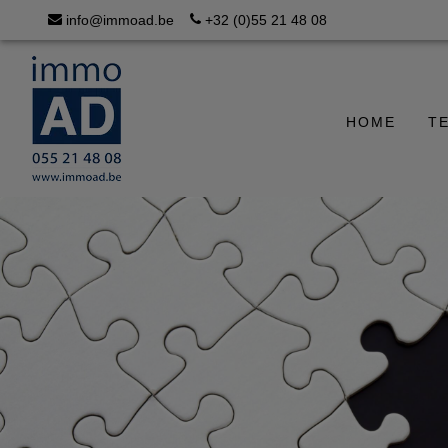
info@immoad.be
+32 (0)55 21 48 08
HOME
T