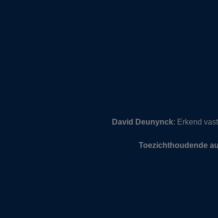
David Deunynck
: Erkend va
Toezichthoudende aut