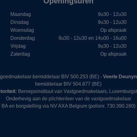
Openingsuren
Maandag
9u30 - 12u30
Dinsdag
9u30 - 12u30
Woensdag
Op afspraak
Donderdag
9u30 - 12u30 en 14u00 - 16u00
Vrijdag
9u30 - 12u30
Zaterdag
Op afspraak
stgoedmakelaar-bemiddelaar BIV 500.253 (BE) -
Veerle Deuny
bemiddelaar BIV 504.877 (BE)
oriteit:
Beroepsinstituut van Vastgoedmakelaars, Luxemburgst
Onderhevig aan
de plichtenleer van de vastgoedmakelaar
BA en borgstelling via NV AXA Belgium (polisnr. 730.390.160)