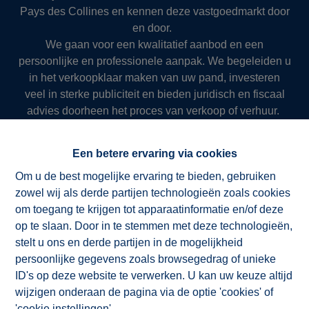
Pays des Collines en kennen deze vastgoedmarkt door
en door.
We gaan voor een kwalitatief aanbod en een
persoonlijke en professionele aanpak. We begeleiden u
in het verkoopklaar maken van uw pand, investeren
veel in sterke publiciteit en bieden juridisch en fiscaal
advies doorheen het proces van verkoop of verhuur.
Zo slagen we er al meer dan 50 jaar in om onze klanten
succesvol en resultaatgericht ten dienste te zijn.
Een betere ervaring via cookies
Om u de best mogelijke ervaring te bieden, gebruiken
zowel wij als derde partijen technologieën zoals cookies
NV ImmoAD
om toegang te krijgen tot apparaatinformatie en/of deze
op te slaan. Door in te stemmen met deze technologieën,
stelt u ons en derde partijen in de mogelijkheid
persoonlijke gegevens zoals browsegedrag of unieke
ID's op deze website te verwerken. U kan uw keuze altijd
wijzigen onderaan de pagina via de optie 'cookies' of
'cookie instellingen'.