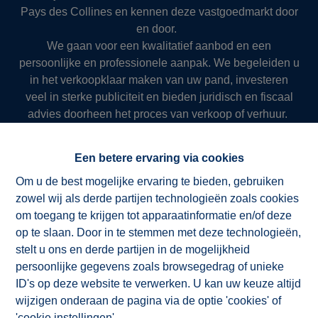
Pays des Collines en kennen deze vastgoedmarkt door
en door.
We gaan voor een kwalitatief aanbod en een
persoonlijke en professionele aanpak. We begeleiden u
in het verkoopklaar maken van uw pand, investeren
veel in sterke publiciteit en bieden juridisch en fiscaal
advies doorheen het proces van verkoop of verhuur.
Zo slagen we er al meer dan 50 jaar in om onze klanten
succesvol en resultaatgericht ten dienste te zijn.
Een betere ervaring via cookies
Om u de best mogelijke ervaring te bieden, gebruiken
zowel wij als derde partijen technologieën zoals cookies
NV ImmoAD
om toegang te krijgen tot apparaatinformatie en/of deze
op te slaan. Door in te stemmen met deze technologieën,
stelt u ons en derde partijen in de mogelijkheid
persoonlijke gegevens zoals browsegedrag of unieke
ID's op deze website te verwerken. U kan uw keuze altijd
wijzigen onderaan de pagina via de optie 'cookies' of
'cookie instellingen'.