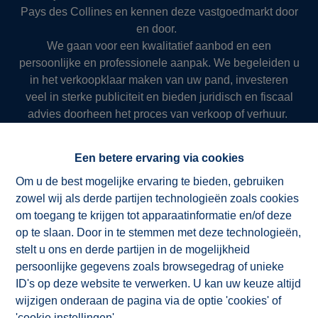
Pays des Collines en kennen deze vastgoedmarkt door
en door.
We gaan voor een kwalitatief aanbod en een
persoonlijke en professionele aanpak. We begeleiden u
in het verkoopklaar maken van uw pand, investeren
veel in sterke publiciteit en bieden juridisch en fiscaal
advies doorheen het proces van verkoop of verhuur.
Zo slagen we er al meer dan 50 jaar in om onze klanten
succesvol en resultaatgericht ten dienste te zijn.
Een betere ervaring via cookies
Om u de best mogelijke ervaring te bieden, gebruiken
zowel wij als derde partijen technologieën zoals cookies
NV ImmoAD
om toegang te krijgen tot apparaatinformatie en/of deze
op te slaan. Door in te stemmen met deze technologieën,
stelt u ons en derde partijen in de mogelijkheid
persoonlijke gegevens zoals browsegedrag of unieke
ID's op deze website te verwerken. U kan uw keuze altijd
wijzigen onderaan de pagina via de optie 'cookies' of
'cookie instellingen'.