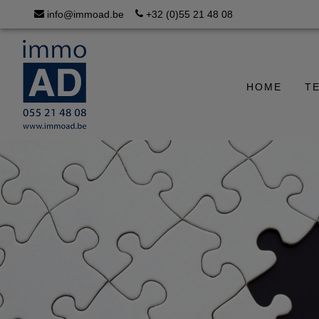
info@immoad.be
+32 (0)55 21 48 08
HOME
T