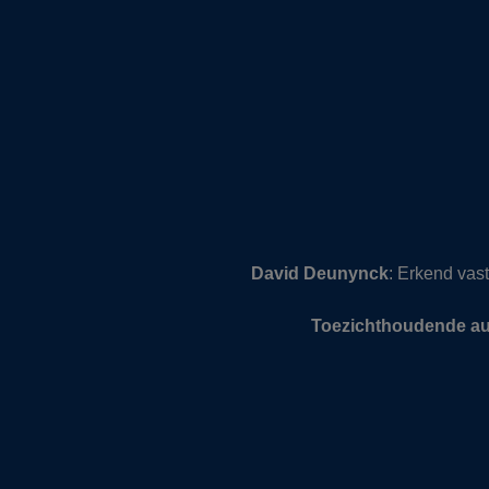
David Deunynck
: Erkend va
Toezichthoudende aut