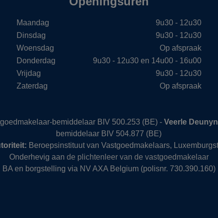
Openingsuren
Maandag
9u30 - 12u30
Dinsdag
9u30 - 12u30
Woensdag
Op afspraak
Donderdag
9u30 - 12u30 en 14u00 - 16u00
Vrijdag
9u30 - 12u30
Zaterdag
Op afspraak
stgoedmakelaar-bemiddelaar BIV 500.253 (BE) -
Veerle Deuny
bemiddelaar BIV 504.877 (BE)
oriteit:
Beroepsinstituut van Vastgoedmakelaars, Luxemburgst
Onderhevig aan
de plichtenleer van de vastgoedmakelaar
BA en borgstelling via NV AXA Belgium (polisnr. 730.390.160)