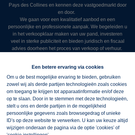
Pays des Collines en kennen deze vastgoedmarkt door
en door.
We gaan voor een kwalitatief aanbod en een
persoonlijke en professionele aanpak. We begeleiden u
in het verkoopklaar maken van uw pand, investeren
veel in sterke publiciteit en bieden juridisch en fiscaal
advies doorheen het proces van verkoop of verhuur.
Zo slagen we er al meer dan 50 jaar in om onze klanten
succesvol en resultaatgericht ten dienste te zijn.
Een betere ervaring via cookies
Om u de best mogelijke ervaring te bieden, gebruiken
zowel wij als derde partijen technologieën zoals cookies
NV ImmoAD
om toegang te krijgen tot apparaatinformatie en/of deze
op te slaan. Door in te stemmen met deze technologieën,
stelt u ons en derde partijen in de mogelijkheid
persoonlijke gegevens zoals browsegedrag of unieke
ID's op deze website te verwerken. U kan uw keuze altijd
wijzigen onderaan de pagina via de optie 'cookies' of
'cookie instellingen'.