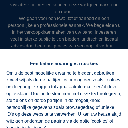
Pays des Collines en kennen deze vastgoedmarkt door
en door.
We gaan voor een kwalitatief aanbod en een
persoonlijke en professionele aanpak. We begeleiden u
in het verkoopklaar maken van uw pand, investeren
veel in sterke publiciteit en bieden juridisch en fiscaal
advies doorheen het proces van verkoop of verhuur.
Zo slagen we er al meer dan 50 jaar in om onze klanten
succesvol en resultaatgericht ten dienste te zijn.
Een betere ervaring via cookies
Om u de best mogelijke ervaring te bieden, gebruiken
zowel wij als derde partijen technologieën zoals cookies
NV ImmoAD
om toegang te krijgen tot apparaatinformatie en/of deze
op te slaan. Door in te stemmen met deze technologieën,
stelt u ons en derde partijen in de mogelijkheid
persoonlijke gegevens zoals browsegedrag of unieke
ID's op deze website te verwerken. U kan uw keuze altijd
wijzigen onderaan de pagina via de optie 'cookies' of
'cookie instellingen'.