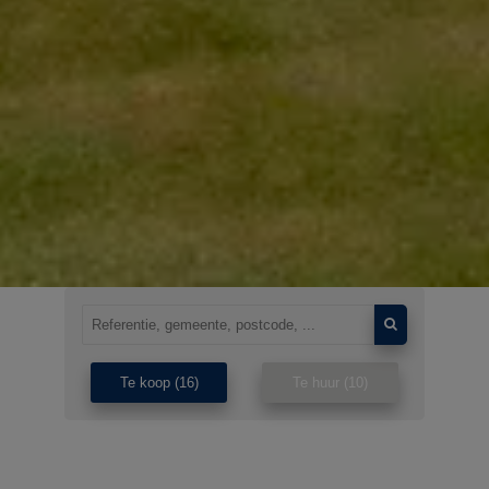
Te koop
(16)
Te huur
(10)