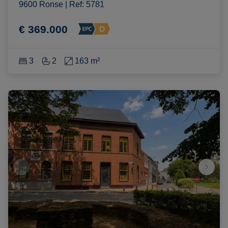
9600 Ronse
|
Ref
: 
5781
€ 369.000
3
2
163 m²