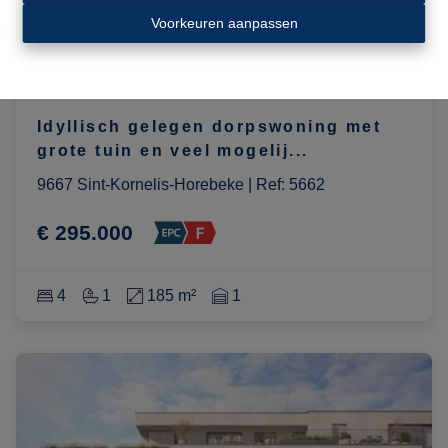
Voorkeuren aanpassen
Idyllisch gelegen dorpswoning met
grote tuin en veel mogelij
...
9667 Sint-Kornelis-Horebeke
|
Ref
: 
5662
€ 295.000
4
1
185 m²
1