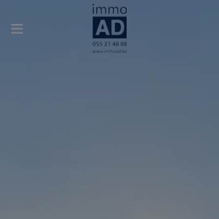
Navigated to Immo AD - Uw vastgoedpartner in Ronse en omg