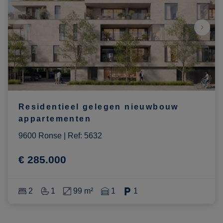
Residentieel gelegen nieuwbouw
appartementen
9600 Ronse
|
Ref
: 
5632
€ 285.000
2
1
99 m²
1
1