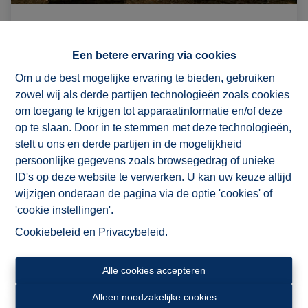
Karaktervol gerenoveerd burgerhuis
met atelier
Een betere ervaring via cookies
9600 Ronse
|
Ref
: 
5759
Om u de best mogelijke ervaring te bieden, gebruiken
zowel wij als derde partijen technologieën zoals cookies
€ 490.000
om toegang te krijgen tot apparaatinformatie en/of deze
op te slaan. Door in te stemmen met deze technologieën,
2
1
489 m²
1
stelt u ons en derde partijen in de mogelijkheid
persoonlijke gegevens zoals browsegedrag of unieke
ID's op deze website te verwerken. U kan uw keuze altijd
wijzigen onderaan de pagina via de optie 'cookies' of
'cookie instellingen'.
Cookiebeleid
en
Privacybeleid
.
Alle cookies accepteren
Alleen noodzakelijke cookies