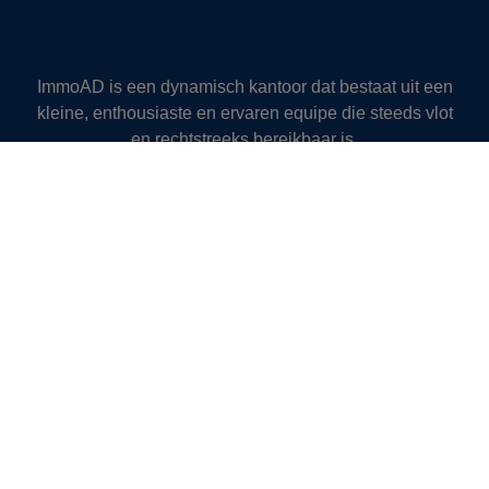
ImmoAD is een dynamisch kantoor dat bestaat uit een
kleine, enthousiaste en ervaren equipe die steeds vlot
en rechtstreeks bereikbaar is.
We zijn actief in Ronse, de Vlaamse Ardennen en het
Pays des Collines en kennen deze vastgoedmarkt door
en door.
We gaan voor een kwalitatief aanbod en een
persoonlijke en professionele aanpak. We begeleiden u
in het verkoopklaar maken van uw pand, investeren
veel in sterke publiciteit en bieden juridisch en fiscaal
advies doorheen het proces van verkoop of verhuur.
Zo slagen we er al meer dan 50 jaar in om onze klanten
succesvol en resultaatgericht ten dienste te zijn.