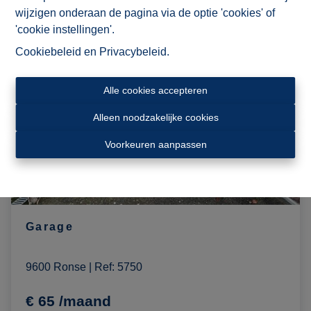
wijzigen onderaan de pagina via de optie 'cookies' of
'cookie instellingen'.
OPTIE
Cookiebeleid
en
Privacybeleid
.
Alle cookies accepteren
Alleen noodzakelijke cookies
Voorkeuren aanpassen
Garage
9600 Ronse
|
Ref
: 
5750
€ 65 /maand