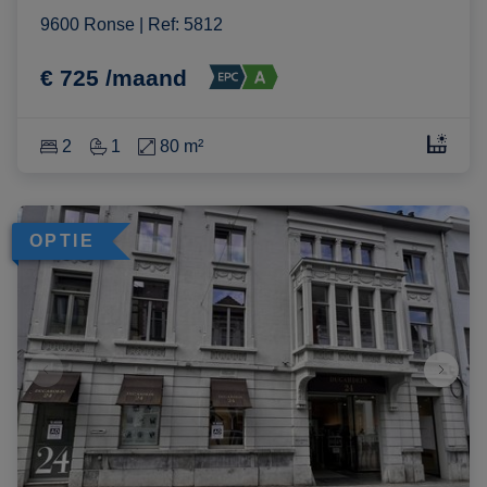
9600 Ronse
|
Ref
: 
5812
€ 725 /maand
2
1
80 m²
OPTIE