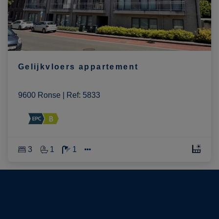
Gelijkvloers appartement
9600 Ronse
|
Ref
: 
5833
3
1
1