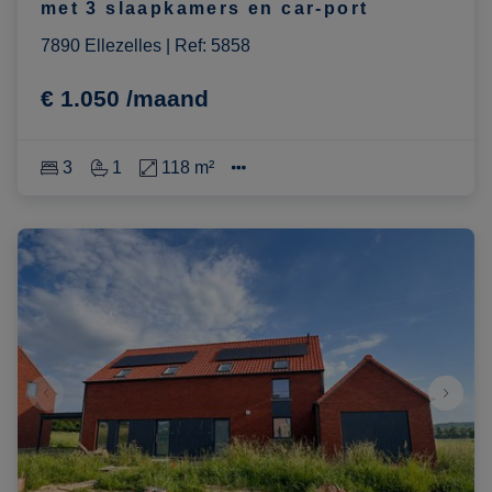
met 3 slaapkamers en car-port
7890 Ellezelles
|
Ref
: 
5858
€ 1.050 /maand
3
1
118 m²