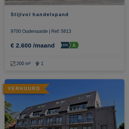
Stijlvol handelspand
9700 Oudenaarde
|
Ref
: 
5813
€ 2.600 /maand
200 m²
1
VERHUURD