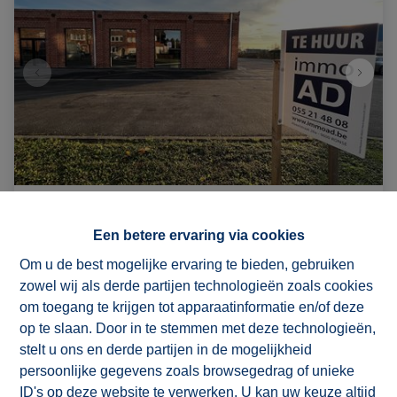
Ruim en veelzijdig commercieel pand
met parking
Een betere ervaring via cookies
Om u de best mogelijke ervaring te bieden, gebruiken
9600 Ronse
|
Ref
: 
5401
zowel wij als derde partijen technologieën zoals cookies
€ 2.950 /maand
om toegang te krijgen tot apparaatinformatie en/of deze
op te slaan. Door in te stemmen met deze technologieën,
stelt u ons en derde partijen in de mogelijkheid
507 m²
3
persoonlijke gegevens zoals browsegedrag of unieke
ID's op deze website te verwerken. U kan uw keuze altijd