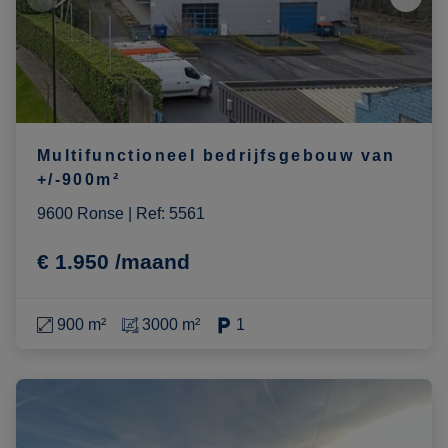
Multifunctioneel bedrijfsgebouw van
+/-900m²
9600 Ronse
|
Ref
: 
5561
€ 1.950 /maand
900 m²
3000 m²
1