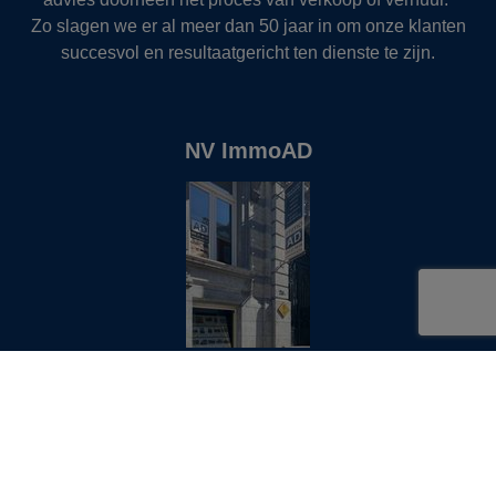
Zo slagen we er al meer dan 50 jaar in om onze klanten
succesvol en resultaatgericht ten dienste te zijn.
NV ImmoAD
Ligging