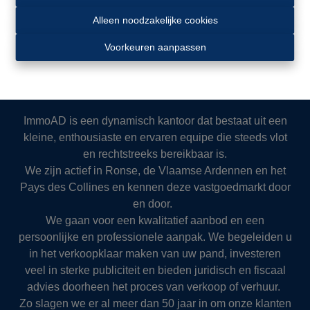
Alleen noodzakelijke cookies
Voorkeuren aanpassen
ImmoAD is een dynamisch kantoor dat bestaat uit een
kleine, enthousiaste en ervaren equipe die steeds vlot
en rechtstreeks bereikbaar is.
We zijn actief in Ronse, de Vlaamse Ardennen en het
Pays des Collines en kennen deze vastgoedmarkt door
en door.
We gaan voor een kwalitatief aanbod en een
persoonlijke en professionele aanpak. We begeleiden u
in het verkoopklaar maken van uw pand, investeren
veel in sterke publiciteit en bieden juridisch en fiscaal
advies doorheen het proces van verkoop of verhuur.
Zo slagen we er al meer dan 50 jaar in om onze klanten