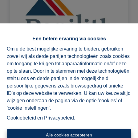
Een betere ervaring via cookies
Om u de best mogelijke ervaring te bieden, gebruiken
zowel wij als derde partijen technologieën zoals cookies
om toegang te krijgen tot apparaatinformatie en/of deze
Nieuwbouw Danilith
op te slaan. Door in te stemmen met deze technologieën,
stelt u ons en derde partijen in de mogelijkheid
ImmoAD is tevens de partner voor uw
persoonlijke gegevens zoals browsegedrag of unieke
bouwproject. Wij werken daarvoor samen met de
ID's op deze website te verwerken. U kan uw keuze altijd
familiale bouwonderneming Danilith-Delmulle die
wijzigen onderaan de pagina via de optie 'cookies' of
al 100 jaar woningen en appartementen bouwt,
'cookie instellingen'.
op uw eigen of hun grond, en dit volgens een
Cookiebeleid
en
Privacybeleid
.
uniek bouwsysteem, met traditionele materialen
maar geoptimaliseerd in een geautomatiseerd
Alle cookies accepteren
proces.