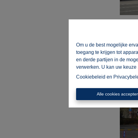
Om u de best mogelijke erva
toegang te krijgen tot appar
en derde partijen in de mog
verwerken. U kan uw keuze al
Cookiebeleid
en
Privacybel
Alle cookies accepte