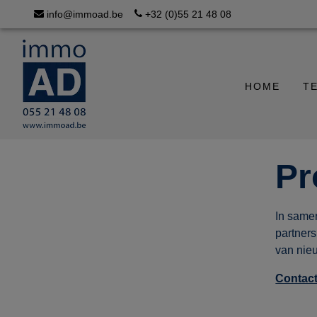
info@immoad.be
+32 (0)55 21 48 08
HOME
T
Pr
In same
partners
van nie
Contact