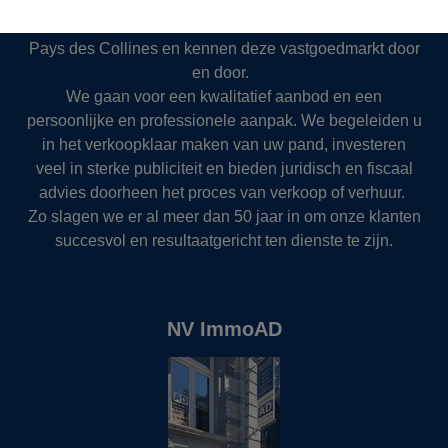
en rechtstreeks bereikbaar is.
We zijn actief in Ronse, de Vlaamse Ardennen en het
Pays des Collines en kennen deze vastgoedmarkt door
en door.
We gaan voor een kwalitatief aanbod en een
persoonlijke en professionele aanpak. We begeleiden u
in het verkoopklaar maken van uw pand, investeren
veel in sterke publiciteit en bieden juridisch en fiscaal
advies doorheen het proces van verkoop of verhuur.
Zo slagen we er al meer dan 50 jaar in om onze klanten
succesvol en resultaatgericht ten dienste te zijn.
NV ImmoAD