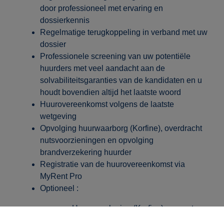
door professioneel met ervaring en
dossierkennis
Regelmatige terugkoppeling in verband met uw
dossier
Professionele screening van uw potentiële
huurders met veel aandacht aan de
solvabiliteitsgaranties van de kandidaten en u
houdt bovendien altijd het laatste woord
Huurovereenkomst volgens de laatste
wetgeving
Opvolging huurwaarborg (Korfine), overdracht
nutsvoorzieningen en opvolging
brandverzekering huurder
Registratie van de huurovereenkomst via
MyRent Pro
Optioneel :
Huurverzekering (
Korfine
) voor extra
bescherming (mits betaling van de