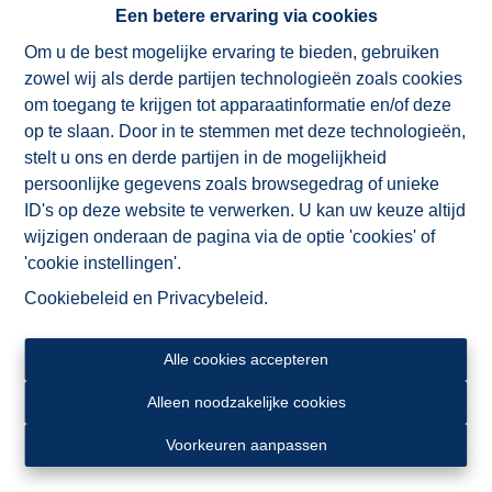
Een betere ervaring via cookies
verzekeringspremie)
Wettelijk verplichte plaatsbeschrijving
Om u de best mogelijke ervaring te bieden, gebruiken
via
Checknet
(mits vergoeding 50%
zowel wij als derde partijen technologieën zoals cookies
eigenaar - 50% huurder)
om toegang te krijgen tot apparaatinformatie en/of deze
op te slaan. Door in te stemmen met deze technologieën,
Wij bieden bovendien een unieke permanente eigenaars
stelt u ons en derde partijen in de mogelijkheid
service met jaarlijks gratis huurindexatie, bijstand en
persoonlijke gegevens zoals browsegedrag of unieke
juridisch en fiscaal advies.
ID's op deze website te verwerken. U kan uw keuze altijd
wijzigen onderaan de pagina via de optie 'cookies' of
Contacteer ons voor meer info
'cookie instellingen'.
Cookiebeleid
en
Privacybeleid
.
Alle cookies accepteren
Alleen noodzakelijke cookies
ImmoAD is een dynamisch kantoor dat bestaat uit een
Voorkeuren aanpassen
kleine, enthousiaste en ervaren equipe die steeds vlot