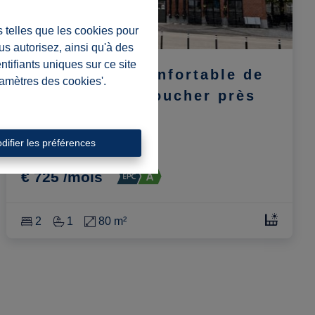
s telles que les cookies pour
us autorisez, ainsi qu'à des
ntifiants uniques sur ce site
Appartement confortable de
ramètres des cookies'.
2 chambres à coucher près
de la gare.
9600 Renaix
|
Ref
: 
5812
difier les préférences
€ 725 /mois
2
1
80 m²