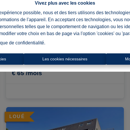
Vivez plus avec les cookies
 expérience possible, nous et des tiers utilisons des technologie
formations de l'appareil. En acceptant ces technologies, vous no
personnelles telles que le comportement de navigation ou les ide
Garage-Cave
difier votre choix en bas de page via l'option 'cookies' ou 'pa
ique de confidentialité
.
9600 Renaix
|
Ref
: 
5750
kies
Les cookies nécessaires
Mo
€ 65 /mois
LOUÉ