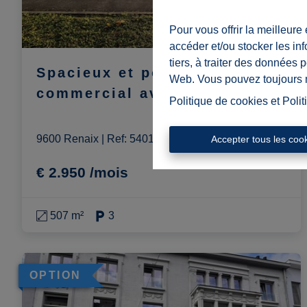
Pour vous offrir la meilleure
accéder et/ou stocker les in
tiers, à traiter des données 
Spacieux et polyvalent local
Web. Vous pouvez toujours mo
commercial avec parking
Politique de cookies
et
Polit
9600 Renaix
|
Ref
: 
5401
Accepter tous les coo
€ 2.950 /mois
507 m²
3
OPTION