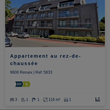
Appartement au rez-de-
chaussée
9600 Renaix
|
Ref
: 
5833
3
1
1
116 m²
1