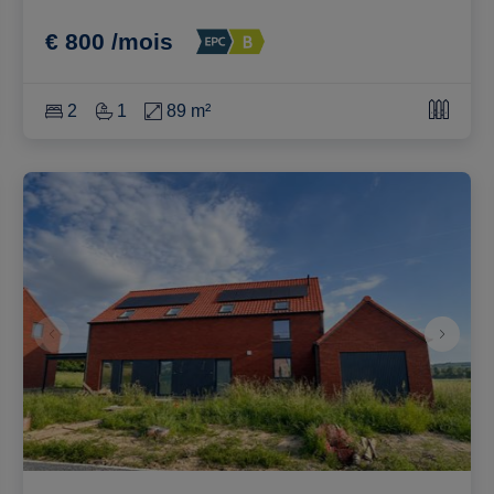
€ 800 /mois
2
1
89 m²