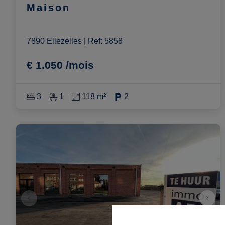
Maison
7890 Ellezelles
|
Ref
: 
5858
€ 1.050 /mois
3
1
118 m²
2