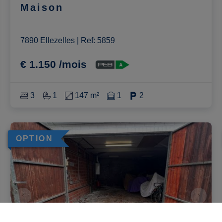
Maison
7890 Ellezelles
|
Ref
: 
5859
€ 1.150 /mois
3
1
147 m²
1
2
OPTION