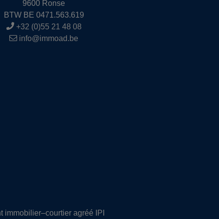
9600 Ronse
BTW BE 0471.563.619
+32 (0)55 21 48 08
info@immoad.be
t immobilier–courtier agréé IPI