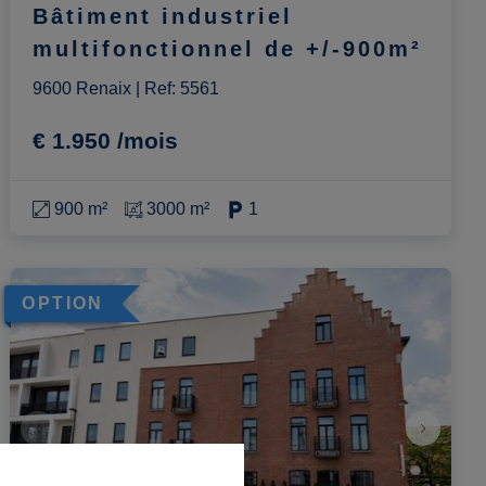
Bâtiment industriel
multifonctionnel de +/-900m²
9600 Renaix
|
Ref
: 
5561
€ 1.950 /mois
900 m²
3000 m²
1
OPTION