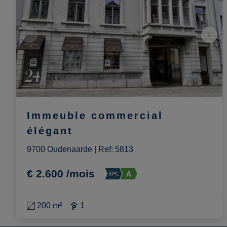
Immeuble commercial
élégant
9700 Oudenaarde
|
Ref
: 
5813
€ 2.600 /mois
200 m²
1