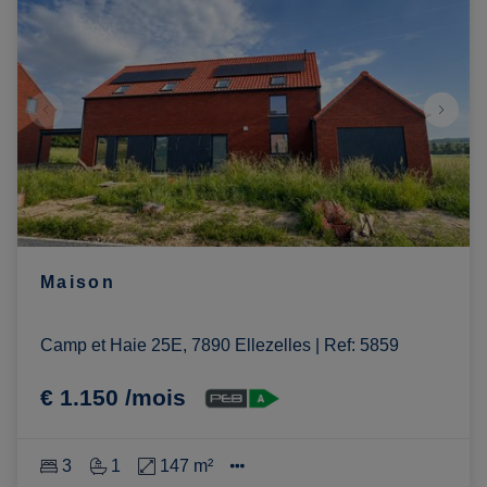
Maison
Camp et Haie 25E, 7890 Ellezelles
|
Ref
: 
5859
€ 1.150 /mois
3
1
147 m²