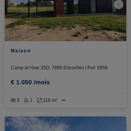
Maison
Camp et Haie 25D, 7890 Ellezelles
|
Ref
: 
5858
€ 1.050 /mois
3
1
118 m²