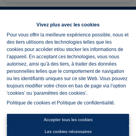
Vivez plus avec les cookies
Pour vous offrir la meilleure expérience possible, nous et
ImmoAD est une agence dynamique composée d'une
des tiers utilisons des technologies telles que les
petite équipe enthousiaste et expérimentée, toujours
cookies pour accéder et/ou stocker les informations de
rapidement et directement joignable.
l'appareil. En acceptant ces technologies, vous nous
Nous sommes actifs à Renaix et ses environs, nous
autorisez, ainsi qu'à des tiers, à traiter des données
connaissons ce marché immobilier sur le bout des
personnelles telles que le comportement de navigation
doigts et sommes depuis maintes années une institution
ou les identifiants uniques sur ce site Web. Vous pouvez
bien établie dans les Ardennes flamandes et le Pays
toujours modifier votre choix en bas de page via l'option
des Collines.
'cookies' ou 'paramètres des cookies'.
Nous optons pour une offre qualitative et une approche
Politique de cookies
et
Politique de confidentialité
.
personnelle et professionnelle. Nous vous guidons
dans la préparation de votre bien à la vente,
investissons beaucoup dans une publicité efficace et
Accepter tous les cookies
offrons une assistance juridique et fiscal tout au long du
Les cookies nécessaires
processus de vente ou de location.