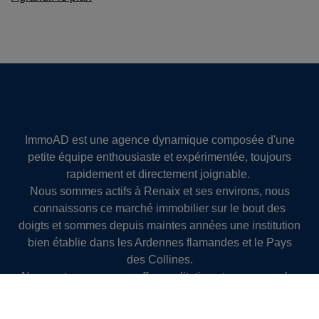
ImmoAD est une agence dynamique composée d'une
petite équipe enthousiaste et expérimentée, toujours
rapidement et directement joignable.
Nous sommes actifs à Renaix et ses environs, nous
connaissons ce marché immobilier sur le bout des
doigts et sommes depuis maintes années une institution
bien établie dans les Ardennes flamandes et le Pays
des Collines.
Nous optons pour une offre qualitative et une approche
personnelle et professionnelle. Nous vous guidons
dans la préparation de votre bien à la vente,