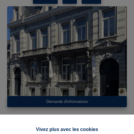
Demande d'informations
3
1
118 m²
2
Vivez plus avec les cookies