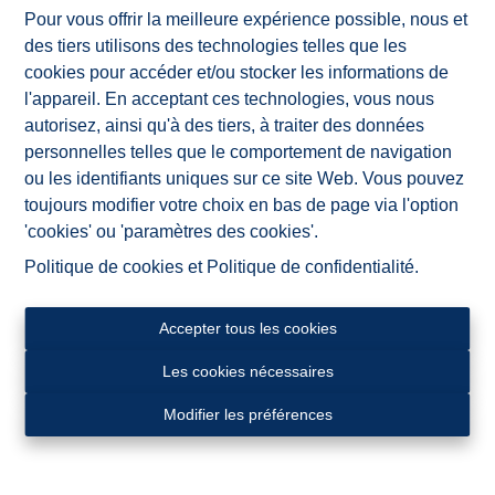
Pour vous offrir la meilleure expérience possible, nous et
des tiers utilisons des technologies telles que les
Située dans un environnement calme et rural, avec une
cookies pour accéder et/ou stocker les informations de
vue magnifique sur la nature environnante, cette maison
l'appareil. En acceptant ces technologies, vous nous
neuve offre tout le confort moderne. Grâce à sa conception
autorisez, ainsi qu'à des tiers, à traiter des données
écoénergétique, ses panneaux photovoltaïques, son
personnelles telles que le comportement de navigation
chauffage par le sol et son système de récupération des
ou les identifiants uniques sur ce site Web. Vous pouvez
eaux de pluie, elle garantit un cadre de vie à la fois
toujours modifier votre choix en bas de page via l'option
durable et confortable.
'cookies' ou 'paramètres des cookies'.
Politique de cookies
et
Politique de confidentialité
.
La maison comprend un hall d'entrée avec WC séparé, un
lumineux séjour, une cuisine entièrement équipée, trois
chambres ainsi qu'une salle de bains avec douche à
Accepter tous les cookies
l'italienne, baignoire, double lavabo et WC.
Les cookies nécessaires
À l'extérieur, vous profiterez d'une terrasse, d'un jardin
Modifier les préférences
entièrement clôturé, d'un carport ainsi que de places de
stationnement sur l'allée privative.