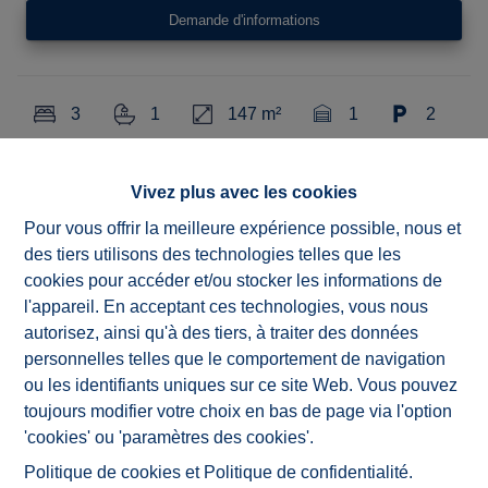
Demande d'informations
3
1
147 m²
1
2
Vivez plus avec les cookies
Située dans le cadre paisible et verdoyant d'Ellezelles,
cette maison neuve 3 façades, offre tout le confort
Pour vous offrir la meilleure expérience possible, nous et
moderne. Grâce à sa conception écoénergétique, ses
des tiers utilisons des technologies telles que les
panneaux photovoltaïques, son chauffage par le sol et son
cookies pour accéder et/ou stocker les informations de
système de récupération des eaux de pluie, elle garantit
l'appareil. En acceptant ces technologies, vous nous
un cadre de vie à la fois durable et confortable.
autorisez, ainsi qu'à des tiers, à traiter des données
personnelles telles que le comportement de navigation
Au rez-de-chaussée, vous trouverez un hall d'entrée avec
ou les identifiants uniques sur ce site Web. Vous pouvez
WC séparé, un lumineux séjour, une cuisine entièrement
toujours modifier votre choix en bas de page via l'option
équipée ainsi qu'un garage avec porte sectionnelle
'cookies' ou 'paramètres des cookies'.
motorisée.
Politique de cookies
et
Politique de confidentialité
.