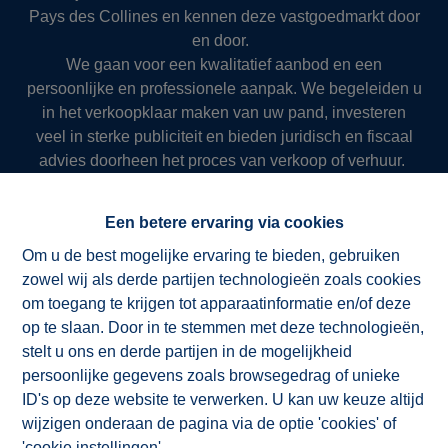
Pays des Collines en kennen deze vastgoedmarkt door
en door.
We gaan voor een kwalitatief aanbod en een
persoonlijke en professionele aanpak. We begeleiden u
in het verkoopklaar maken van uw pand, investeren
veel in sterke publiciteit en bieden juridisch en fiscaal
advies doorheen het proces van verkoop of verhuur.
Zo slagen we er al meer dan 50 jaar in om onze klanten
succesvol en resultaatgericht ten dienste te zijn.
Een betere ervaring via cookies
Om u de best mogelijke ervaring te bieden, gebruiken
zowel wij als derde partijen technologieën zoals cookies
NV ImmoAD
om toegang te krijgen tot apparaatinformatie en/of deze
op te slaan. Door in te stemmen met deze technologieën,
stelt u ons en derde partijen in de mogelijkheid
persoonlijke gegevens zoals browsegedrag of unieke
ID's op deze website te verwerken. U kan uw keuze altijd
wijzigen onderaan de pagina via de optie 'cookies' of
'cookie instellingen'.