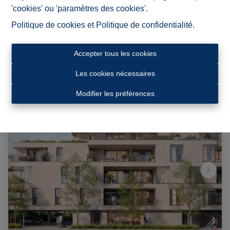
7760 Pottes
|
Ref
: 
5470
'cookies' ou 'paramètres des cookies'.
Politique de cookies
et
Politique de confidentialité
.
€ 328.195
Accepter tous les cookies
3
1
135 m²
Les cookies nécessaires
Modifier les préférences