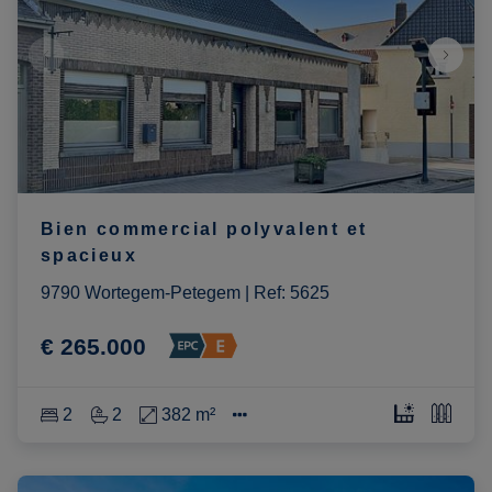
Bien commercial polyvalent et
spacieux
9790 Wortegem-Petegem
|
Ref
: 
5625
€ 265.000
2
2
382 m²