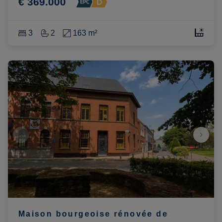
€ 369.000
3
2
163 m²
Maison bourgeoise rénovée de