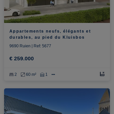
Appartements neufs, élégants et
durables, au pied du Kluisbos
9690 Ruien
|
Ref
: 
5677
€ 259.000
2
60 m²
1