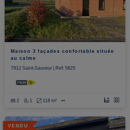
Maison 3 façades confortable située
au calme
7912 Saint-Sauveur
|
Ref
: 
5825
2
1
118 m²
VENDU