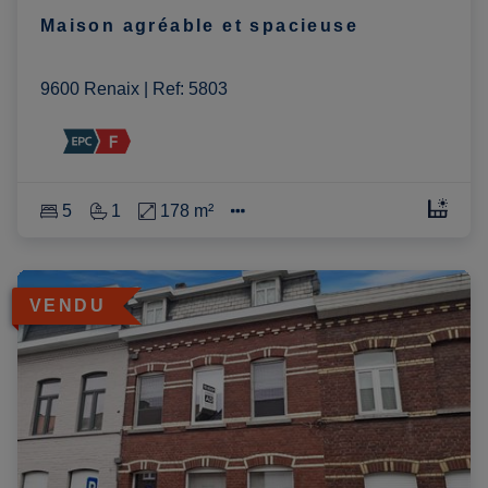
Maison agréable et spacieuse
9600 Renaix
|
Ref
: 
5803
5
1
178 m²
VENDU