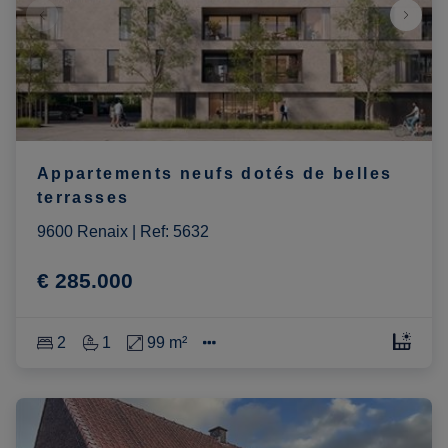
Appartements neufs dotés de belles
terrasses
9600 Renaix
|
Ref
: 
5632
€ 285.000
2
1
99 m²