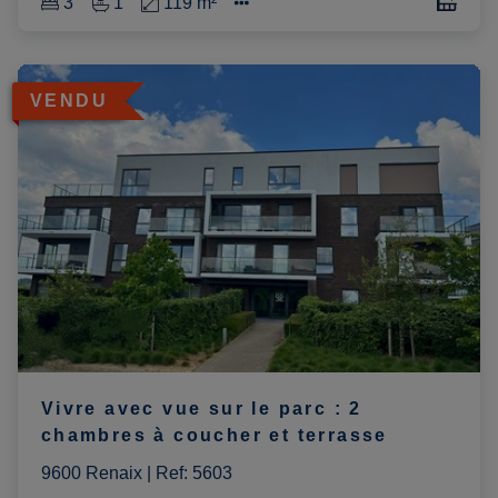
3
1
119 m²
VENDU
Vivre avec vue sur le parc : 2
chambres à coucher et terrasse
9600 Renaix
|
Ref
: 
5603