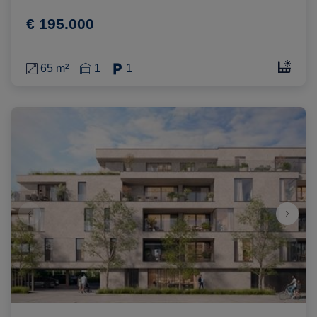
€ 195.000
65 m²
1
1