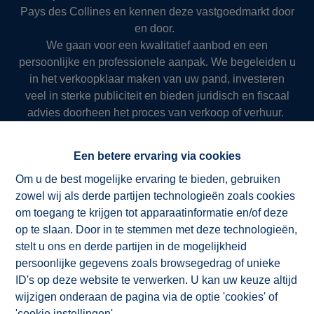
Pays des Collines en kennen deze vastgoedmarkt door
en door.
We gaan voor een kwalitatief aanbod en een
persoonlijke en professionele aanpak. We begeleiden u
in het verkoopklaar maken van uw pand, investeren
veel in sterke publiciteit en bieden juridisch en fiscaal
advies doorheen het proces van verkoop of verhuur.
Zo slagen we er al meer dan 50 jaar in om onze klanten
succesvol en resultaatgericht ten dienste te zijn.
Een betere ervaring via cookies
Om u de best mogelijke ervaring te bieden, gebruiken
zowel wij als derde partijen technologieën zoals cookies
NV ImmoAD
om toegang te krijgen tot apparaatinformatie en/of deze
op te slaan. Door in te stemmen met deze technologieën,
stelt u ons en derde partijen in de mogelijkheid
persoonlijke gegevens zoals browsegedrag of unieke
ID's op deze website te verwerken. U kan uw keuze altijd
wijzigen onderaan de pagina via de optie 'cookies' of
'cookie instellingen'.