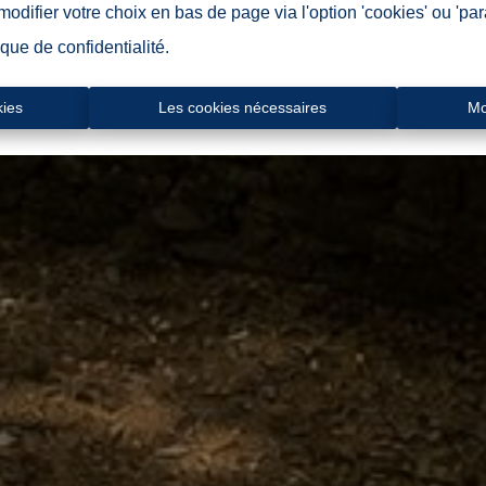
difier votre choix en bas de page via l'option 'cookies' ou 'pa
ique de confidentialité
.
kies
Les cookies nécessaires
Mo