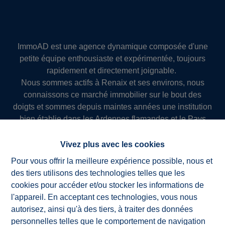
ImmoAD est une agence dynamique composée d'une
petite équipe enthousiaste et expérimentée, toujours
rapidement et directement joignable.
Nous sommes actifs à Renaix et ses environs, nous
connaissons ce marché immobilier sur le bout des
doigts et sommes depuis maintes années une institution
bien établie dans les Ardennes flamandes et le Pays
des Collines.
Nous optons pour une offre qualitative et une approche
Vivez plus avec les cookies
personnelle et professionnelle. Nous vous guidons
Pour vous offrir la meilleure expérience possible, nous et
dans la préparation de votre bien à la vente,
des tiers utilisons des technologies telles que les
investissons beaucoup dans une publicité efficace et
cookies pour accéder et/ou stocker les informations de
offrons une assistance juridique et fiscal tout au long du
l'appareil. En acceptant ces technologies, vous nous
processus de vente ou de location.
autorisez, ainsi qu'à des tiers, à traiter des données
Ainsi nous réussissons à servir nos clients avec succès
personnelles telles que le comportement de navigation