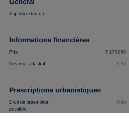
Général
Superficie terrain
Informations financières
Prix
€ 175.000
Revenu cadastral
€ 37
Prescriptions urbanistiques
Droit de préemption
Non
possible
Permis de bâtir obtenu
Non