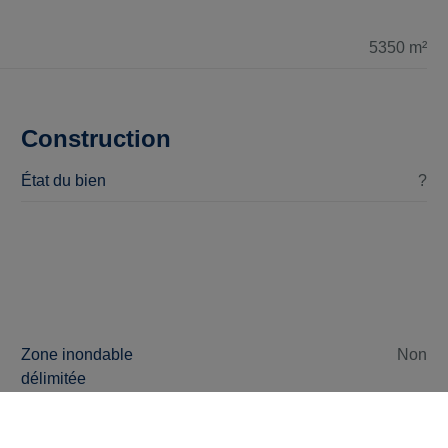
5350 m²
Construction
État du bien
?
Zone inondable
Non
délimitée
Zone riveraine
Non
délimitée