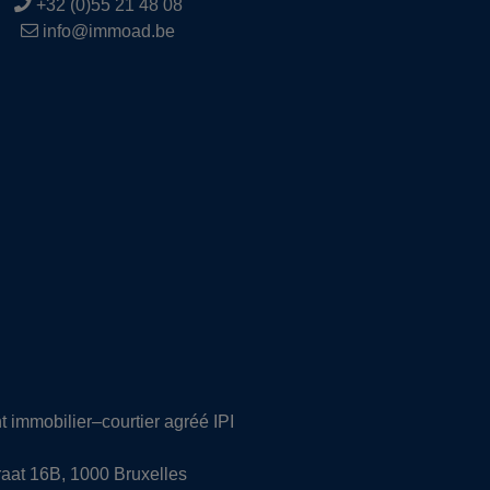
+32 (0)55 21 48 08
info@immoad.be
t immobilier–courtier agréé IPI
traat 16B, 1000 Bruxelles