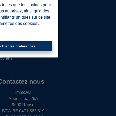
s telles que les cookies pour
us autorisez, ainsi qu'à des
tée, toujours rapidement et
ntifiants uniques sur ce site
ramètres des cookies'.
le bout des doigts et sommes
le Pays des Collines.
Nous vous guidons dans la
ons une assistance juridique et
difier les préférences
50 ans !
Contactez nous
ImmoAD
Abeelstraat 26A
9600 Ronse
BTW BE 0471.563.619