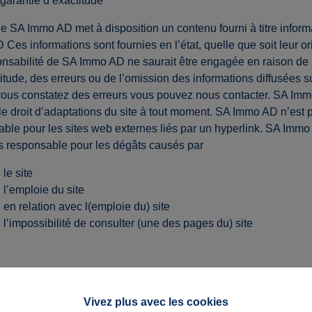
garantie d’exactitude
de SA Immo AD met à disposition un contenu fourni à titre informa
Ces informations sont fournies en l’état, quelle que soit leur or
onsabilité de SA Immo AD ne saurait être engagée en raison de
titude, des erreurs ou de l’omission des informations diffusées s
 vous constatez des erreurs vous pouvez nous contacter. SA Im
le droit d’adaptations du site à tout moment. SA Immo AD n’est 
ble pour les sites web externes liés par un hyperlink. SA Imm
s responsable pour les dégâts causés par
le site
l’emploie du site
en relation avec l(emploie du) site
l’impossibilité de consulter (une des pages du) site
Vivez plus avec les cookies