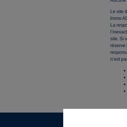
Aucune 
Le site 
Immo AD 
La resp
l’inexac
site. Si
réserve 
responsa
n’est pa