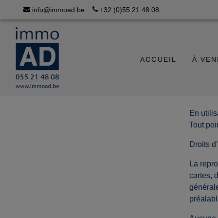
info@immoad.be
+32 (0)55 21 48 08
ACCUEIL
À VE
En utili
Tout poi
Droits d
La repro
cartes, 
générale
préalable