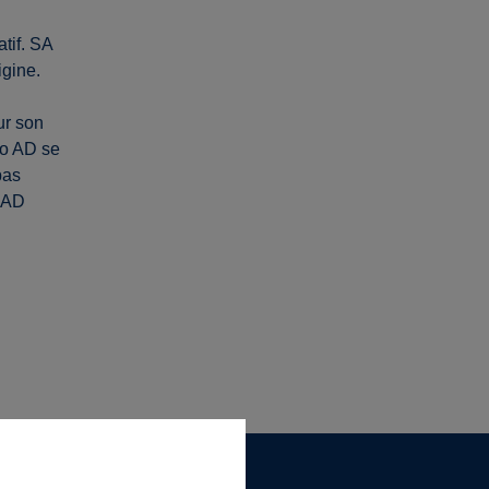
tif. SA
igine.
ur son
mo AD se
pas
o AD