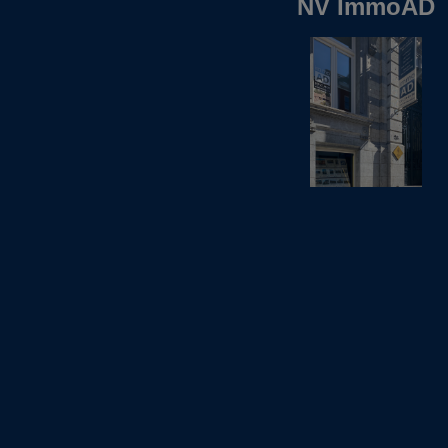
NV ImmoAD