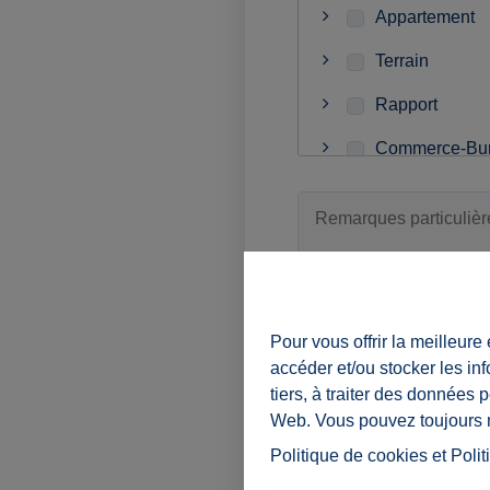
Appartement
Terrain
Rapport
Commerce-Bur
Garage-Cave
Projet de nouv
Pour vous offrir la meilleure
Je souhaite être tenu
accéder et/ou stocker les in
En soumettant ce formula
tiers, à traiter des données 
Web. Vous pouvez toujours mo
Politique de cookies
et
Polit