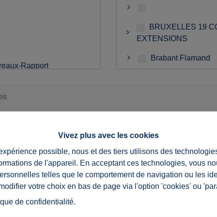
BRUXELLES 19 
EXTENSIONS
Brabant Flamand
eaux-Rapport
Liège
Namur
elle construction
Oost Vlaanderen
Vivez plus avec les cookies
Waals-Brabant
 expérience possible, nous et des tiers utilisons des technologie
 informé des offres.
formations de l'appareil. En acceptant ces technologies, vous no
ire, vous acceptez notre
déclaration de confidentialité
.
personnelles telles que le comportement de navigation ou les ide
difier votre choix en bas de page via l'option 'cookies' ou 'pa
ique de confidentialité
.
Envoyer