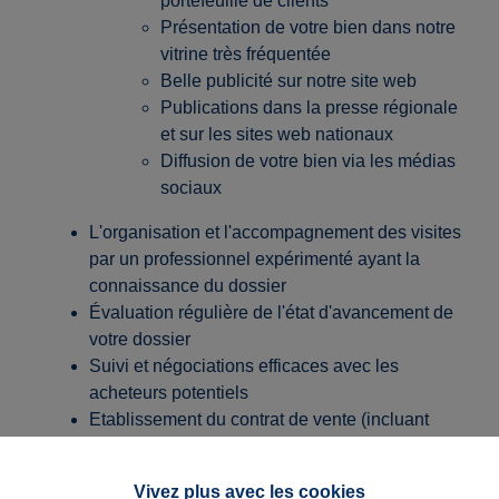
portefeuille de clients
Présentation de votre bien dans notre
vitrine très fréquentée
Belle publicité sur notre site web
Publications dans la presse régionale
et sur les sites web nationaux
Diffusion de votre bien via les médias
sociaux
L'organisation et l'accompagnement des visites
par un professionnel expérimenté ayant la
connaissance du dossier
Évaluation régulière de l'état d'avancement de
votre dossier
Suivi et négociations efficaces avec les
acheteurs potentiels
Etablissement du contrat de vente (incluant
assurance vie CIB) en concertation avec les
différentes parties et le notaire
Vivez plus avec les cookies