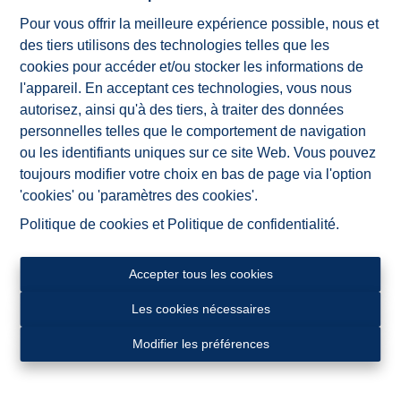
Prise en charge de vos intérêts et des questions
pratiques (p.e. le transfert des compteurs,...)
Pour vous offrir la meilleure expérience possible, nous et
jusqu'à la passation de l'acte notarié
des tiers utilisons des technologies telles que les
cookies pour accéder et/ou stocker les informations de
Si, malgré tous nos efforts, nous ne parvenons pas à
l'appareil. En acceptant ces technologies, vous nous
vendre votre bien dans le délai que nous avons fixé
autorisez, ainsi qu'à des tiers, à traiter des données
ensemble, aucun honoraire n'est dû.
personnelles telles que le comportement de navigation
ou les identifiants uniques sur ce site Web. Vous pouvez
Pas de résultat = pas de frais !
toujours modifier votre choix en bas de page via l'option
Contactez-nous pour plus d'informations
'cookies' ou 'paramètres des cookies'.
Politique de cookies
et
Politique de confidentialité
.
Accepter tous les cookies
Les cookies nécessaires
Modifier les préférences
ImmoAD est une agence dynamique composée d'une
petite équipe enthousiaste et expérimentée, toujours