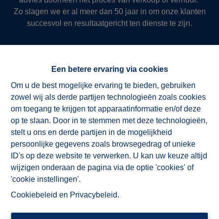
Zo slagen we er al meer dan 50 jaar in om onze klanten
succesvol en resultaatgericht ten dienste te zijn.
NV ImmoAD
Een betere ervaring via cookies
Om u de best mogelijke ervaring te bieden, gebruiken
zowel wij als derde partijen technologieën zoals cookies
om toegang te krijgen tot apparaatinformatie en/of deze
op te slaan. Door in te stemmen met deze technologieën,
stelt u ons en derde partijen in de mogelijkheid
persoonlijke gegevens zoals browsegedrag of unieke
ID's op deze website te verwerken. U kan uw keuze altijd
wijzigen onderaan de pagina via de optie 'cookies' of
'cookie instellingen'.
Cookiebeleid
en
Privacybeleid
.
Ligging