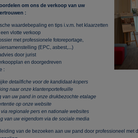
 voordelen om ons de verkoop van uw
vertrouwen :
tische waardebepaling en tips i.v.m. het klaarzetten
een vlotte verkoop
ssier met professionele fotoreportage,
iersamenstelling (EPC, asbest,...)
advies door jurist
erkoopplan en doorgedreven
e :
ijke detailfiche voor de kandidaat-kopers
ng naar onze klantenportefeuille
ng van uw pand in onze drukbezochte etalage
rtentie op onze website
 via regionale pers en nationale websites
ng van uw eigendom via de sociale media
leiding van de bezoeken aan uw pand door professioneel met d