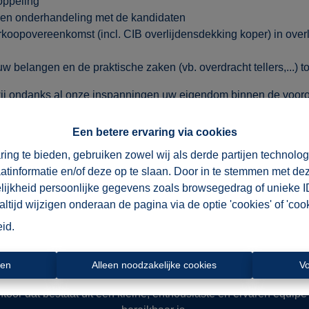
oppeling
g en onderhandeling met de kandidaten
rkoopovereenkomst (incl. CIB overlijdensdekking koper) in overl
w belangen en de praktische zaken (vb. overdracht tellers,...) to
 wij ondanks al onze inspanningen uw eigendom binnen de vooro
 ons géén kosten verschuldigd.
Een betere ervaring via cookies
en!
ring te bieden, gebruiken zowel wij als derde partijen technolo
o
aatinformatie en/of deze op te slaan. Door in te stemmen met dez
elijkheid persoonlijke gegevens zoals browsegedrag of unieke I
tijd wijzigen onderaan de pagina via de optie 'cookies' of 'cooki
eid
.
ren
Alleen noodzakelijke cookies
V
or dat bestaat uit een kleine, enthousiaste en ervaren equipe d