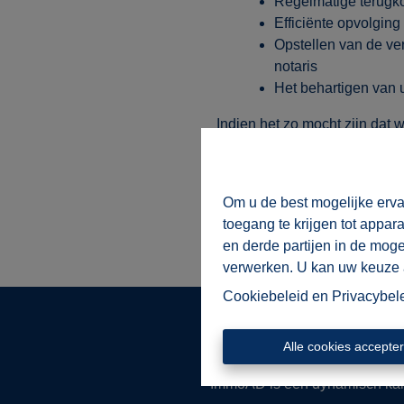
Regelmatige terugk
Efficiënte opvolgin
Opstellen van de ve
notaris
Het behartigen van u
Indien het zo mocht zijn dat
kunnen verkopen, dan bent u
Geen resultaat = geen kost
Om u de best mogelijke erva
Contacteer ons voor meer inf
toegang te krijgen tot appar
en derde partijen in de mog
verwerken. U kan uw keuze al
Cookiebeleid
en
Privacybel
Alle cookies accepte
ImmoAD is een dynamisch kanto