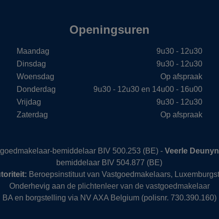
Openingsuren
Maandag
9u30 - 12u30
Dinsdag
9u30 - 12u30
Woensdag
Op afspraak
Donderdag
9u30 - 12u30 en 14u00 - 16u00
Vrijdag
9u30 - 12u30
Zaterdag
Op afspraak
stgoedmakelaar-bemiddelaar BIV 500.253 (BE) -
Veerle Deuny
bemiddelaar BIV 504.877 (BE)
oriteit:
Beroepsinstituut van Vastgoedmakelaars, Luxemburgst
Onderhevig aan
de plichtenleer van de vastgoedmakelaar
BA en borgstelling via NV AXA Belgium (polisnr. 730.390.160)