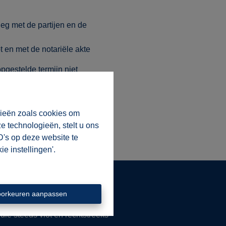
eg met de partijen en de
t en met de notariële akte
pgestelde termijn niet
gieën zoals cookies om
e technologieën, stelt u ons
D's op deze website te
e instellingen'.
oorkeuren aanpassen
ie steeds vlot en rechtstreeks