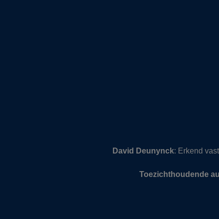
David Deunynck
: Erkend va
Toezichthoudende aut