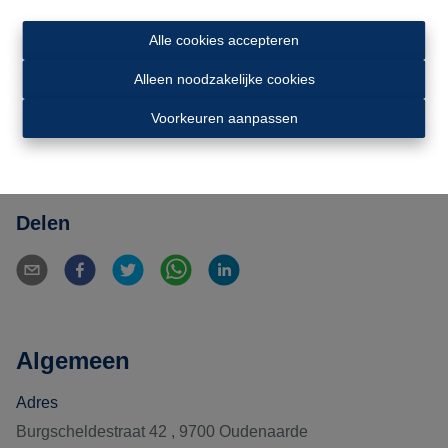
Vlot bereikbare parkeerplaatsen gelegen in een
nieuwbouwcomplex. De parkings zijn veilig afgesloten met
Alle cookies accepteren
een automatische poort en bevinden zich pal in het
stadscentrum. De prijs is exclusief BTW, maar algemene
Alleen noodzakelijke cookies
onkosten inbegrepen. Aarzel niet ons te contacteren op
Voorkeuren aanpassen
055 21 48 08.
Delen
Algemeen
Adres
Burgscheldestraat 42 , 9700 Oudenaarde