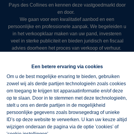
Pays des Collines en kennen deze vastgoedmarkt door
en door.
We gaan voor een kwalitatief aanbod en een
persoonlijke en professionele aanpak. We begeleiden u
in het verkoopklaar maken van uw pand, investeren
veel in sterke publiciteit en bieden juridisch en fiscaal
advies doorheen het proces van verkoop of verhuur.
Zo slagen we er al meer dan 50 jaar in om onze klanten
succesvol en resultaatgericht ten dienste te zijn.
Een betere ervaring via cookies
Om u de best mogelijke ervaring te bieden, gebruiken
zowel wij als derde partijen technologieën zoals cookies
NV ImmoAD
om toegang te krijgen tot apparaatinformatie en/of deze
op te slaan. Door in te stemmen met deze technologieën,
stelt u ons en derde partijen in de mogelijkheid
persoonlijke gegevens zoals browsegedrag of unieke
ID's op deze website te verwerken. U kan uw keuze altijd
wijzigen onderaan de pagina via de optie 'cookies' of
'cookie instellingen'.