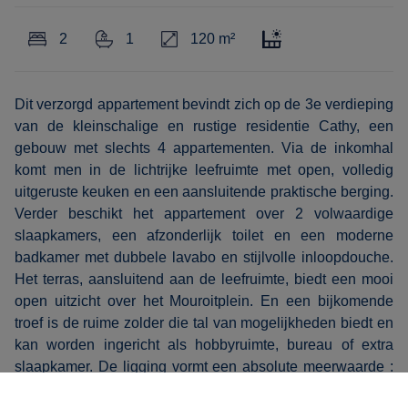
2
1
120 m²
Dit verzorgd appartement bevindt zich op de 3e verdieping
van de kleinschalige en rustige residentie Cathy, een
gebouw met slechts 4 appartementen. Via de inkomhal
komt men in de lichtrijke leefruimte met open, volledig
uitgeruste keuken en een aansluitende praktische berging.
Verder beschikt het appartement over 2 volwaardige
slaapkamers, een afzonderlijk toilet en een moderne
badkamer met dubbele lavabo en stijlvolle inloopdouche.
Het terras, aansluitend aan de leefruimte, biedt een mooi
open uitzicht over het Mouroitplein. En een bijkomende
troef is de ruime zolder die tal van mogelijkheden biedt en
kan worden ingericht als hobbyruimte, bureau of extra
slaapkamer. De ligging vormt een absolute meerwaarde :
vlakbij de Grote Markt, met winkels, horeca en alle