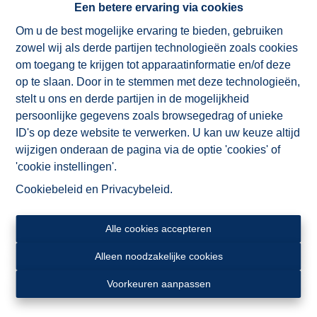
voorzieningen in de onmiddellijke omgeving. Interesse?
Een betere ervaring via cookies
Contacteer ons vandaag nog via 055 21 48 08 om een
Om u de best mogelijke ervaring te bieden, gebruiken
bezoek in te plannen.
zowel wij als derde partijen technologieën zoals cookies
om toegang te krijgen tot apparaatinformatie en/of deze
op te slaan. Door in te stemmen met deze technologieën,
stelt u ons en derde partijen in de mogelijkheid
persoonlijke gegevens zoals browsegedrag of unieke
ID's op deze website te verwerken. U kan uw keuze altijd
wijzigen onderaan de pagina via de optie 'cookies' of
Delen
'cookie instellingen'.
Cookiebeleid
en
Privacybeleid
.
Alle cookies accepteren
Algemeen
Alleen noodzakelijke cookies
Adres
Voorkeuren aanpassen
Priestersstraat 2/0301, 9600 Ronse