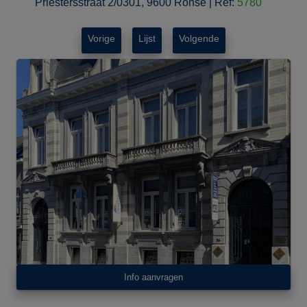
Priestersstraat 2/0301, 9600 Ronse
|
Ref:
5780
Vorige
Lijst
Volgende
Info aanvragen