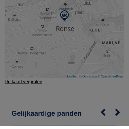
De kaart vergroten
Gelijkaardige panden