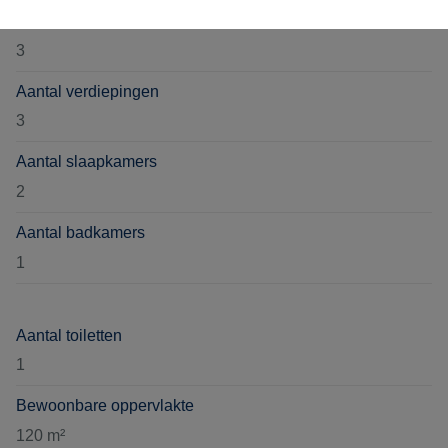
Verdieping
3
Aantal verdiepingen
3
Aantal slaapkamers
2
Aantal badkamers
1
Aantal toiletten
1
Bewoonbare oppervlakte
120 m²