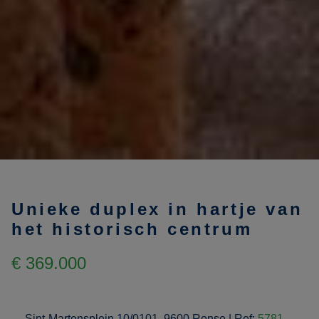
Unieke duplex in hartje van
het historisch centrum
€ 369.000
Sint-Martensplein 10/0101, 9600 Ronse
|
Ref:
5781