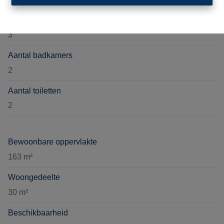
Aantal slaapkamers
3
Aantal badkamers
2
Aantal toiletten
2
Bewoonbare oppervlakte
163 m²
Woongedeelte
30 m²
Beschikbaarheid