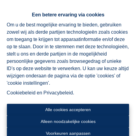
met royale ruimtes, comfort en karakter op een toplocatie.
Interesse? Contacteer ons vandaag nog op 055 21 48 08
Een betere ervaring via cookies
voor een bezoek.
Om u de best mogelijke ervaring te bieden, gebruiken
zowel wij als derde partijen technologieën zoals cookies
om toegang te krijgen tot apparaatinformatie en/of deze
op te slaan. Door in te stemmen met deze technologieën,
Delen
stelt u ons en derde partijen in de mogelijkheid
persoonlijke gegevens zoals browsegedrag of unieke
ID's op deze website te verwerken. U kan uw keuze altijd
wijzigen onderaan de pagina via de optie 'cookies' of
'cookie instellingen'.
Algemeen
Cookiebeleid
en
Privacybeleid
.
Adres
Alle cookies accepteren
Sint-Martensplein 10/0101, 9600 Ronse
Alleen noodzakelijke cookies
Verdieping
Voorkeuren aanpassen
1