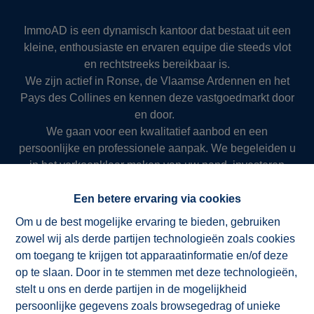
ImmoAD is een dynamisch kantoor dat bestaat uit een
kleine, enthousiaste en ervaren equipe die steeds vlot
en rechtstreeks bereikbaar is.
We zijn actief in Ronse, de Vlaamse Ardennen en het
Pays des Collines en kennen deze vastgoedmarkt door
en door.
We gaan voor een kwalitatief aanbod en een
persoonlijke en professionele aanpak. We begeleiden u
in het verkoopklaar maken van uw pand, investeren
veel in sterke publiciteit en bieden juridisch en fiscaal
advies doorheen het proces van verkoop of verhuur.
Een betere ervaring via cookies
Zo slagen we er al meer dan 50 jaar in om onze klanten
Om u de best mogelijke ervaring te bieden, gebruiken
succesvol en resultaatgericht ten dienste te zijn.
zowel wij als derde partijen technologieën zoals cookies
om toegang te krijgen tot apparaatinformatie en/of deze
op te slaan. Door in te stemmen met deze technologieën,
stelt u ons en derde partijen in de mogelijkheid
NV ImmoAD
persoonlijke gegevens zoals browsegedrag of unieke