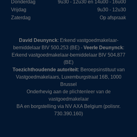
Donderdag
9u30 - 12u30 en 14u00 - 16u00
Vrijdag
9u30 - 12u30
Zaterdag
Op afspraak
David Deunynck
: Erkend vastgoedmakelaar-
bemiddelaar BIV 500.253 (BE) -
Veerle Deunynck
:
Erkend vastgoedmakelaar-bemiddelaar BIV 504.877
(BE)
Toezichthoudende autoriteit:
Beroepsinstituut van
Vastgoedmakelaars, Luxemburgstraat 16B, 1000
Brussel
Onderhevig aan
de plichtenleer van de
vastgoedmakelaar
BA en borgstelling via NV AXA Belgium (polisnr.
730.390.160)