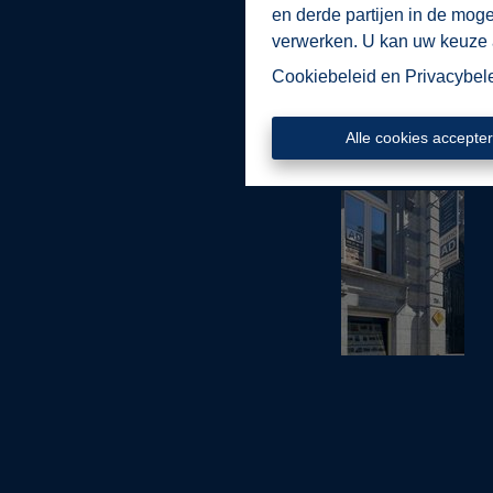
maken van uw pand, invester
en derde partijen in de mog
verwerken. U kan uw keuze al
Zo slagen we er al m
Cookiebeleid
en
Privacybel
Alle cookies accepte
NV ImmoAD