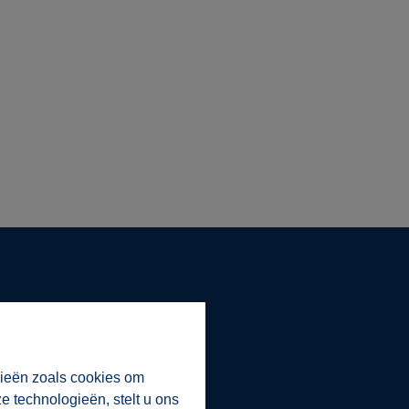
ie steeds vlot en rechtstreeks
vastgoedmarkt door en door.
gieën zoals cookies om
leiden u in het verkoopklaar
e technologieën, stelt u ons