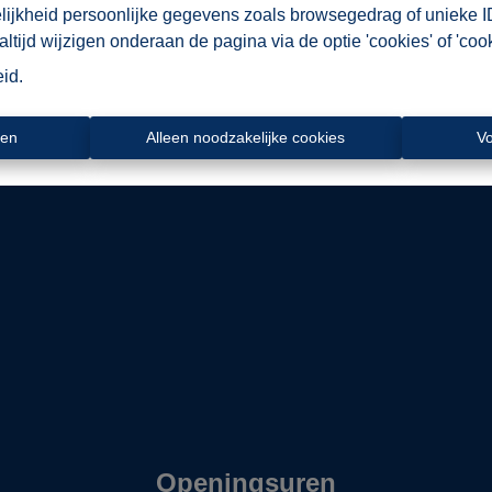
en veel in sterke publiciteit en bieden juridisch en fiscaal ad
elijkheid persoonlijke gegevens zoals browsegedrag of unieke I
verkoop of verhuur.
tijd wijzigen onderaan de pagina via de optie 'cookies' of 'cooki
eer dan 50 jaar in om onze klanten succesvol en resultaatgericht
eid
.
ren
Alleen noodzakelijke cookies
V
Ligging
Openingsuren