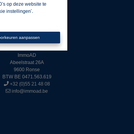
vies doorheen het proces van
D's op deze website te
e instellingen'.
 ten dienste te zijn.
oorkeuren aanpassen
Contacteer ons
ImmoAD
Abeelstraat 26A
9600 Ronse
BTW BE 0471.563.619
+32 (0)55 21 48 08
info@immoad.be