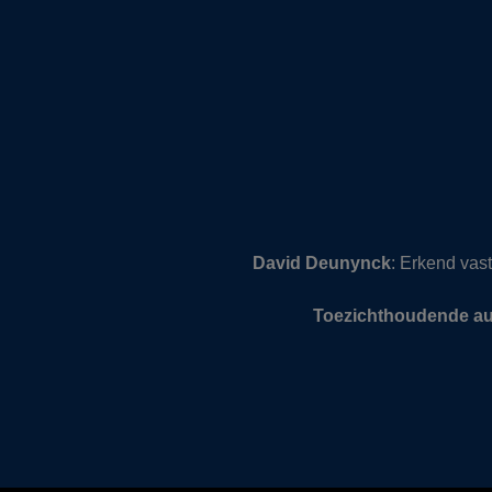
David Deunynck
: Erkend va
Toezichthoudende aut