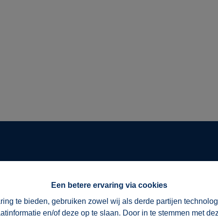
or dat bestaat uit een kleine, enthousiaste en ervaren equipe d
Een betere ervaring via cookies
bereikbaar is.
e Vlaamse Ardennen en het Pays des Collines en kennen deze 
ring te bieden, gebruiken zowel wij als derde partijen technolo
f aanbod en een persoonlijke en professionele aanpak. We bege
aatinformatie en/of deze op te slaan. Door in te stemmen met dez