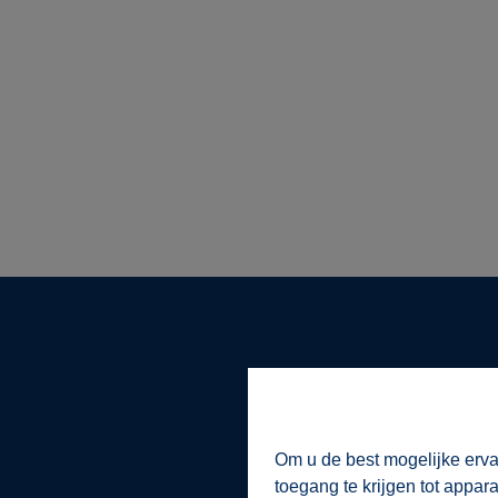
ImmoAD is een dynamisch kanto
We zijn actief in Ronse, d
Om u de best mogelijke erva
We gaan voor een kwalitatie
toegang te krijgen tot appar