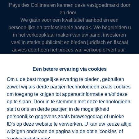
Pays des Collines en kennen deze vastgoedmarkt door
en door.
We gaan voor een kwalitatief aanbod en een
persoonlijke en professionele aanpak. We begeleiden u
in het verkoopklaar maken van uw pand, investeren
veel in sterke publiciteit en bieden juridisch en fiscaal
advies doorheen het proces van verkoop of verhuur.
Zo slagen we er al meer dan 50 jaar in om onze klanten
succesvol en resultaatgericht ten dienste te zijn.
Een betere ervaring via cookies
Om u de best mogelijke ervaring te bieden, gebruiken
zowel wij als derde partijen technologieën zoals cookies
NV ImmoAD
om toegang te krijgen tot apparaatinformatie en/of deze
op te slaan. Door in te stemmen met deze technologieën,
stelt u ons en derde partijen in de mogelijkheid
persoonlijke gegevens zoals browsegedrag of unieke
ID's op deze website te verwerken. U kan uw keuze altijd
wijzigen onderaan de pagina via de optie 'cookies' of
'cookie instellingen'.